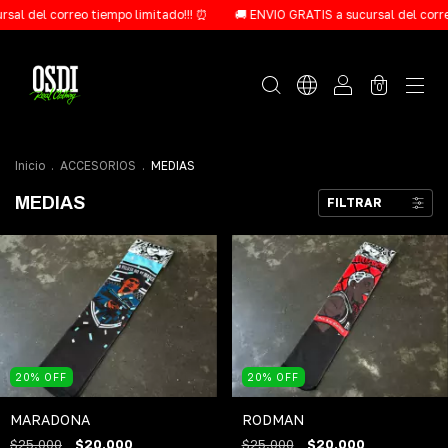
sal del correo tiempo limitado!!! ⏰
🚚 ENVIO GRATIS a sucursal del correo
0
Inicio
.
ACCESORIOS
.
MEDIAS
MEDIAS
FILTRAR
20
%
OFF
20
%
OFF
MARADONA
RODMAN
$25.000
$20.000
$25.000
$20.000